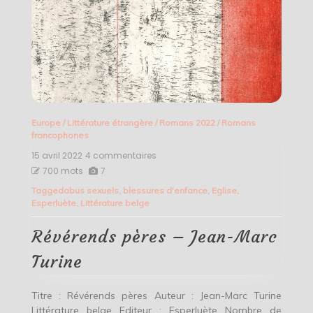
Europe
/
Littérature étrangère
/
Romans 2022
/
Romans
francophones
15 avril 2022
4 commentaires
sur
Révérends
700 mots
7
pères
Tagged
abus sexuels
,
blessures d'enfance
,
Eglise
,
–
Esperluète
,
Littérature belge
Jean-
Marc
Turine
Révérends pères – Jean-Marc
Turine
Titre : Révérends pères Auteur : Jean-Marc Turine
Littérature belge Editeur : Esperluète Nombre de