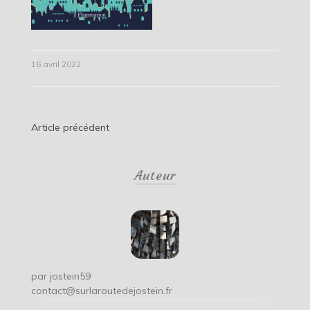
16 avril 2022
Navigation
Article précédent
de
Auteur
l’article
par
jostein59
contact@surlaroutedejostein.fr