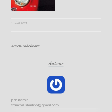
1 avril 2021
Navigation
Article précédent
de
Auteur
l’article
par
admin
francois.sburlino@gmail.com