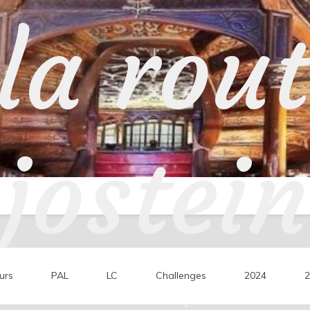
la rou
jostein
urs
PAL
LC
Challenges
2024
2
ons de lecture, mes coups de cœur, mes 