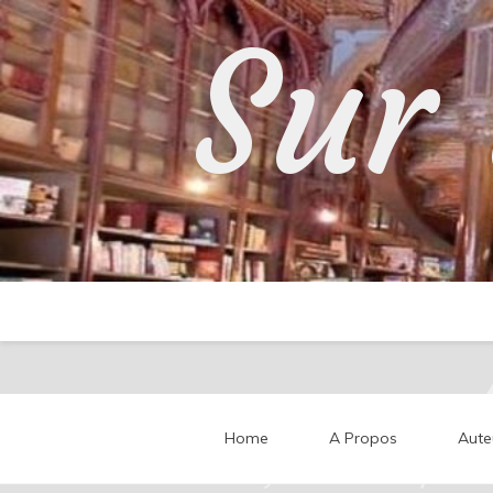
Skip
Sur 
to
content
Home
A Propos
Aute
Partageons nos impressi