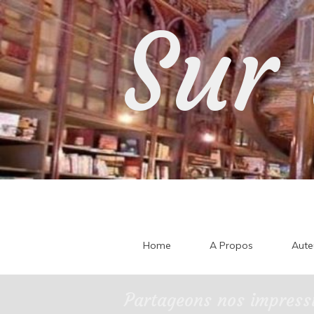
Skip
Sur 
to
content
Home
A Propos
Aute
Partageons nos impressi