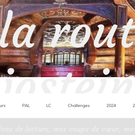
la rou
jostein
urs
PAL
LC
Challenges
2024
2
ons de lecture, mes coups de cœur, mes 