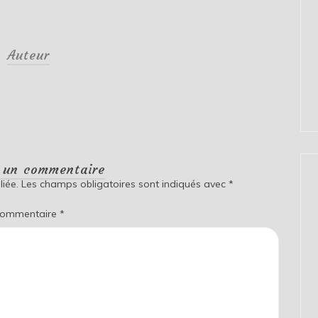
Auteur
r un commentaire
iée.
Les champs obligatoires sont indiqués avec
*
ommentaire
*