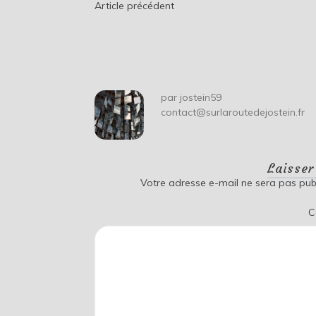
Navigation
Article précédent
de
l’article
par
jostein59
contact@surlaroutedejostein.fr
Laisse
Votre adresse e-mail ne sera pas publ
C