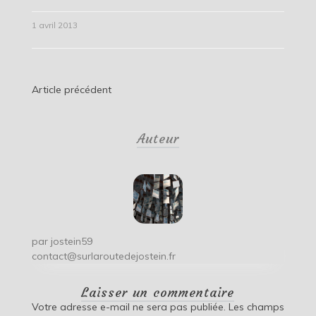
1 avril 2013
Navigation
Article précédent
de
Auteur
l’article
par
jostein59
contact@surlaroutedejostein.fr
Laisser un commentaire
Votre adresse e-mail ne sera pas publiée.
Les champs