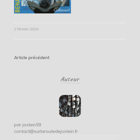
1 février 2020
Navigation
Article précédent
de
Auteur
l’article
par
jostein59
contact@surlaroutedejostein.fr