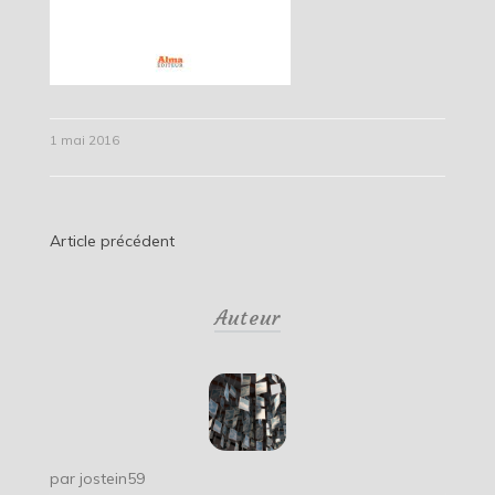
1 mai 2016
Navigation
Article précédent
de
Auteur
l’article
par
jostein59