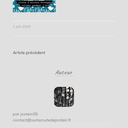
1 juin 2020
Navigation
Article précédent
de
Auteur
l’article
par
jostein59
contact@surlaroutedejostein.fr