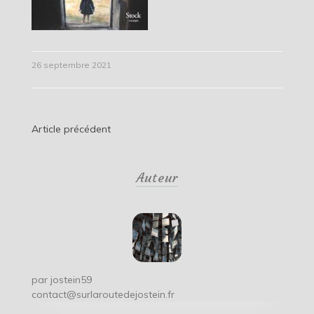
26 septembre 2021
Navigation
Article précédent
de
Auteur
l’article
par
jostein59
contact@surlaroutedejostein.fr