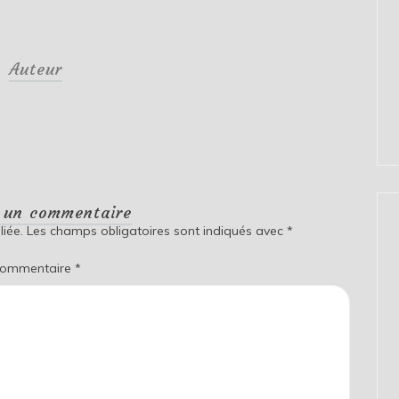
Auteur
r un commentaire
iée.
Les champs obligatoires sont indiqués avec
*
ommentaire
*