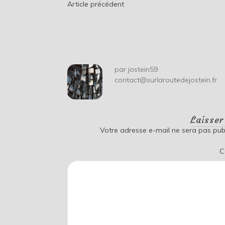
Navigation
Article précédent
de
l’article
par
jostein59
contact@surlaroutedejostein.fr
Laisse
Votre adresse e-mail ne sera pas publ
C