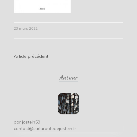
23 mars 2022
Navigation
Article précédent
de
Auteur
l’article
par
jostein59
contact@surlaroutedejostein.fr