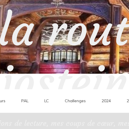
la rou
jostein
urs
PAL
LC
Challenges
2024
2
ons de lecture, mes coups de cœur, mes 