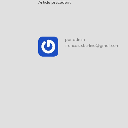
Navigation
Article précédent
de
l’article
par
admin
francois.sburlino@gmail.com