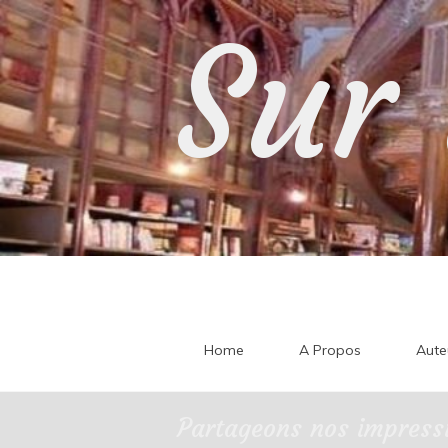
Skip
Sur 
to
content
Home
A Propos
Aute
Partageons nos impressi