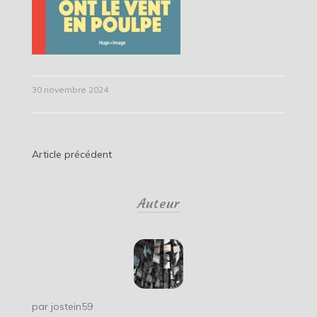
30 novembre 2024
Navigation
Article précédent
de
Auteur
l’article
par
jostein59