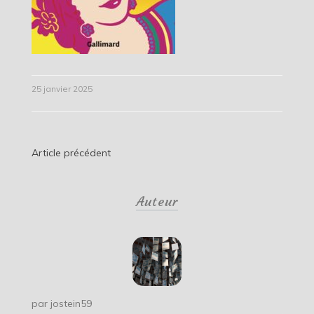
25 janvier 2025
Navigation
Article précédent
de
Auteur
l’article
par
jostein59