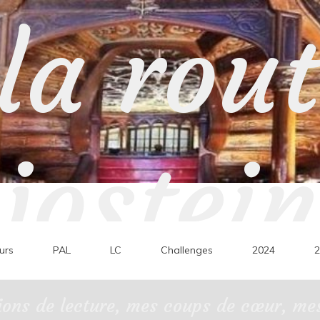
la rou
jostein
urs
PAL
LC
Challenges
2024
2
ons de lecture, mes coups de cœur, mes 