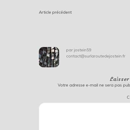
Navigation
Article précédent
de
l’article
par
jostein59
contact@surlaroutedejostein.fr
Laisse
Votre adresse e-mail ne sera pas publ
C