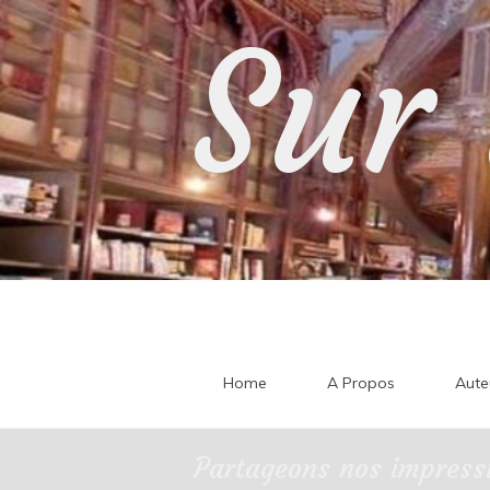
Skip
Sur 
to
content
Home
A Propos
Aute
Partageons nos impressi