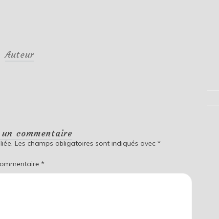
Auteur
r un commentaire
iée.
Les champs obligatoires sont indiqués avec
*
ommentaire
*