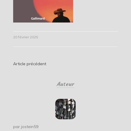
20 février 2025
Navigation
Article précédent
de
Auteur
l’article
par
jostein59