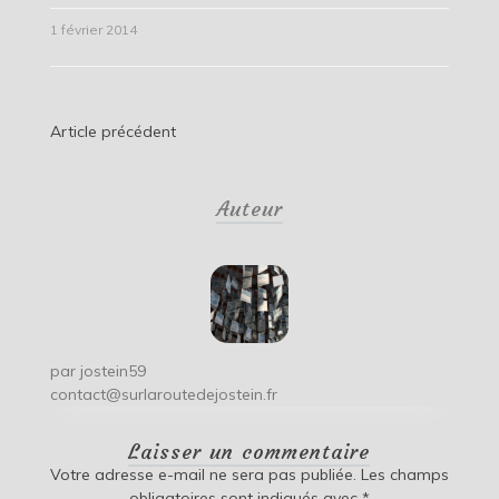
1 février 2014
Navigation
Article précédent
de
Auteur
l’article
par
jostein59
contact@surlaroutedejostein.fr
Laisser un commentaire
Votre adresse e-mail ne sera pas publiée.
Les champs
obligatoires sont indiqués avec
*