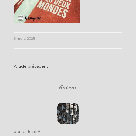
8 mars 2025
Navigation
Article précédent
de
Auteur
l’article
par
jostein59