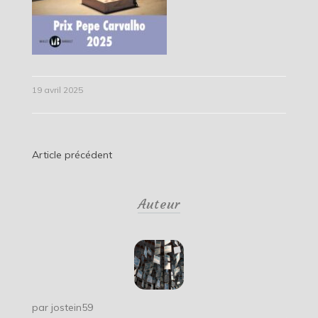
19 avril 2025
Navigation
Article précédent
de
Auteur
l’article
par
jostein59