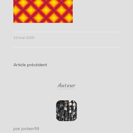
10 mai 2025
Navigation
Article précédent
de
Auteur
l’article
par
jostein59