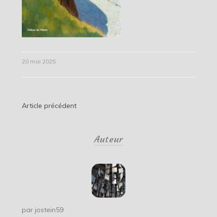
20 mai 2025
Navigation
Article précédent
de
Auteur
l’article
par
jostein59