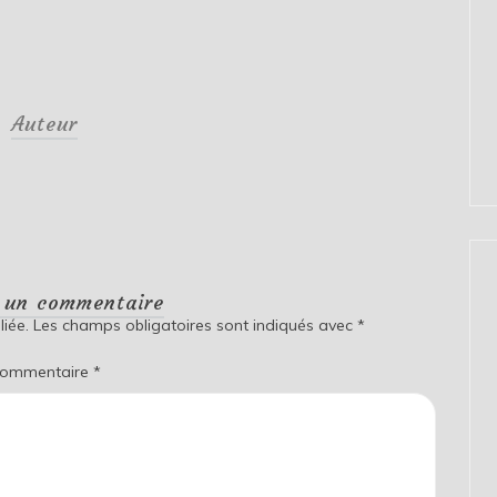
Auteur
r un commentaire
iée.
Les champs obligatoires sont indiqués avec
*
ommentaire
*