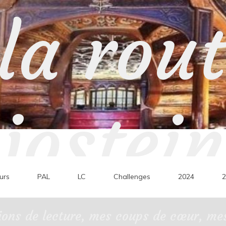
la rou
jostein
urs
PAL
LC
Challenges
2024
2
ons de lecture, mes coups de cœur, mes 