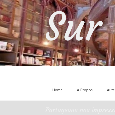
Skip
Sur 
to
content
Home
A Propos
Aute
Partageons nos impressi