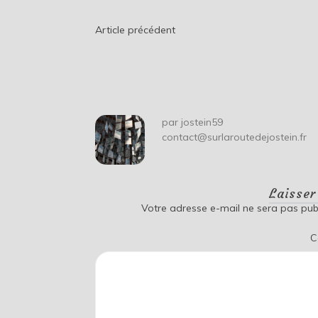
Navigation
Article précédent
de
l’article
par
jostein59
contact@surlaroutedejostein.fr
Laisse
Votre adresse e-mail ne sera pas publ
C