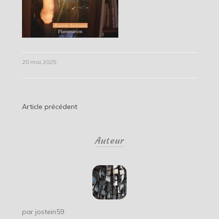
20 mai 2025
Navigation
Article précédent
de
Auteur
l’article
par
jostein59