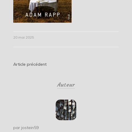
20 mai 2025
Navigation
Article précédent
de
Auteur
l’article
par
jostein59