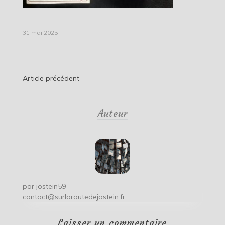
31 mai 2025
Navigation
Article précédent
de
Auteur
l’article
par
jostein59
contact@surlaroutedejostein.fr
Laisser un commentaire