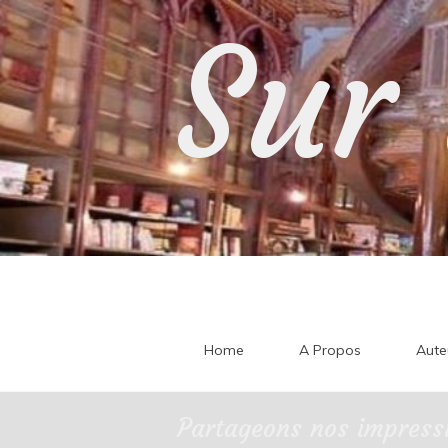
Skip
Sur 
to
content
Home
A Propos
Aute
Partageons nos impressi