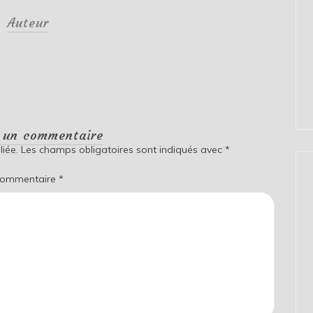
Auteur
r un commentaire
iée.
Les champs obligatoires sont indiqués avec
*
ommentaire
*