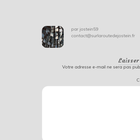
de
l’article
par
jostein59
contact@surlaroutedejostein.fr
Laisse
Votre adresse e-mail ne sera pas publ
C