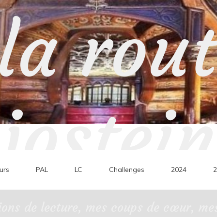
la rou
jostein
urs
PAL
LC
Challenges
2024
2
ons de lecture, mes coups de cœur, mes 