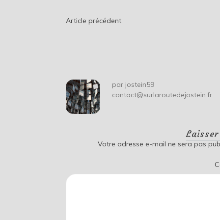
Navigation
Article précédent
de
l’article
par
jostein59
contact@surlaroutedejostein.fr
Laisse
Votre adresse e-mail ne sera pas publ
C