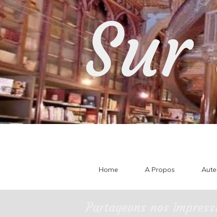
Skip
Sur 
to
content
Home
A Propos
Aute
Partageons nos impressi