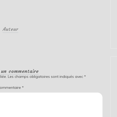
Auteur
r un commentaire
iée.
Les champs obligatoires sont indiqués avec
*
ommentaire
*