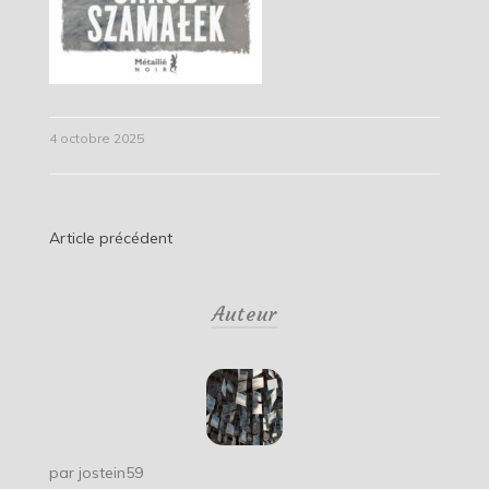
4 octobre 2025
Navigation
Article précédent
de
Auteur
l’article
par
jostein59