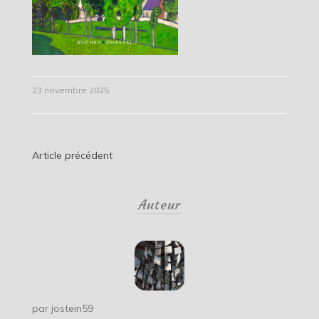
23 novembre 2025
Navigation
Article précédent
de
Auteur
l’article
par
jostein59