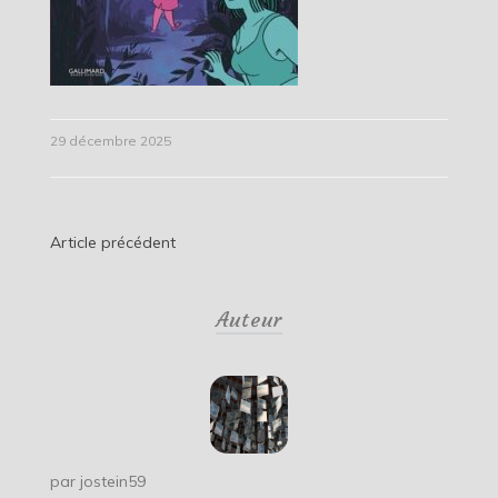
29 décembre 2025
Navigation
Article précédent
de
Auteur
l’article
par
jostein59