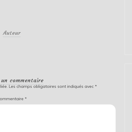
Auteur
r un commentaire
iée.
Les champs obligatoires sont indiqués avec
*
ommentaire
*