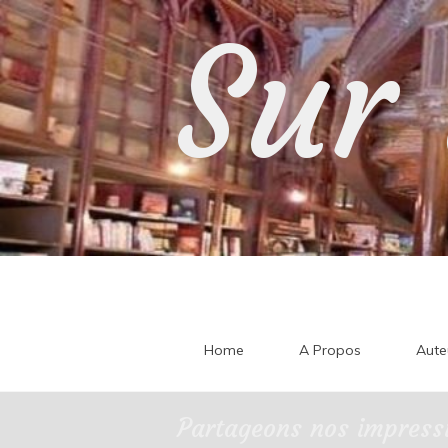
Skip
Sur 
to
content
Home
A Propos
Aute
Partageons nos impressi