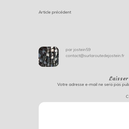
Navigation
Article précédent
de
l’article
par
jostein59
contact@surlaroutedejostein.fr
Laisse
Votre adresse e-mail ne sera pas publ
C