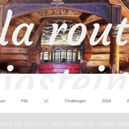
la rou
jostein
urs
PAL
LC
Challenges
2024
2
ons de lecture, mes coups de cœur, mes 