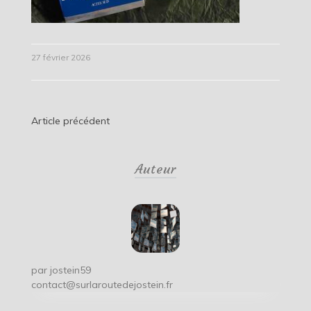
27 février 2026
Navigation
Article précédent
de
Auteur
l’article
par
jostein59
contact@surlaroutedejostein.fr