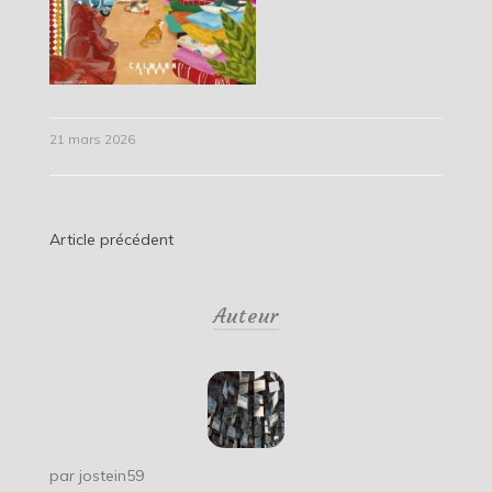
21 mars 2026
Navigation
Article précédent
de
Auteur
l’article
par
jostein59