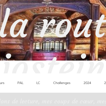
la rou
jostein
urs
PAL
LC
Challenges
2024
2
ons de lecture, mes coups de cœur, mes 