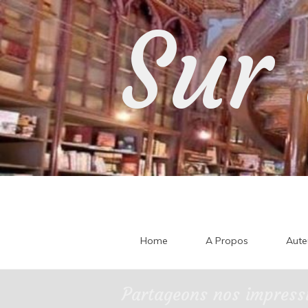
Skip
Sur 
to
content
Home
A Propos
Aute
Partageons nos impressi