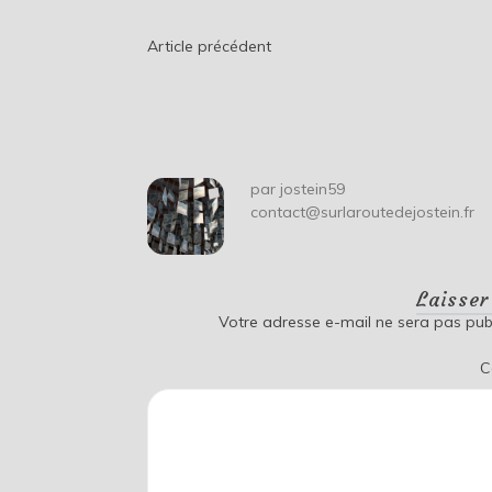
Navigation
Article précédent
de
l’article
par
jostein59
contact@surlaroutedejostein.fr
Laisse
Votre adresse e-mail ne sera pas publ
C