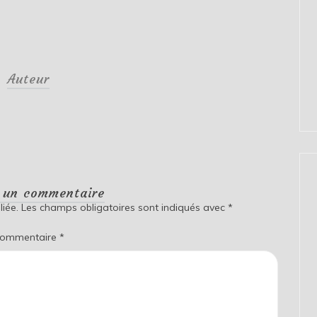
Auteur
r un commentaire
iée.
Les champs obligatoires sont indiqués avec
*
ommentaire
*