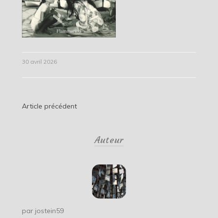
30 avril 2026
Navigation
Article précédent
de
Auteur
l’article
par
jostein59