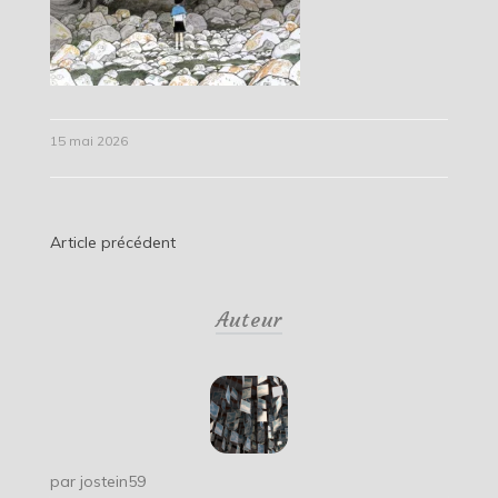
15 mai 2026
Navigation
Article précédent
de
Auteur
l’article
par
jostein59