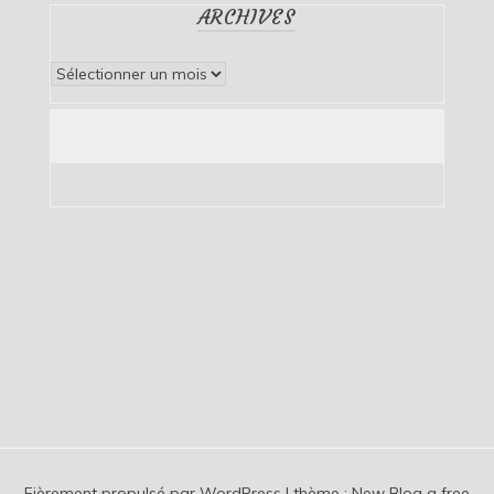
ARCHIVES
Archives
Fièrement propulsé par WordPress
|
thème :
New Blog a free