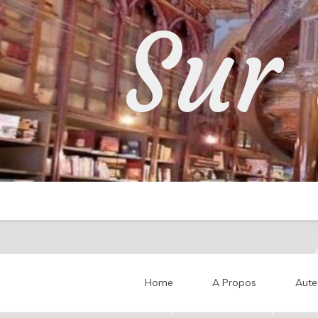
Skip
Sur 
to
content
Home
A Propos
Aute
Partageons nos impressi