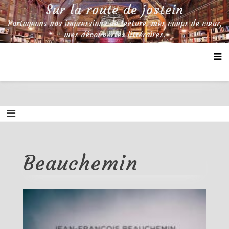
Skip
Sur la route de jostein
to
Partageons nos impressions de lecture, mes coups de cœur,
content
mes découvertes littéraires.
Beauchemin