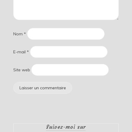
Nom
*
E-mail
*
Site web
Suivez-moi sur