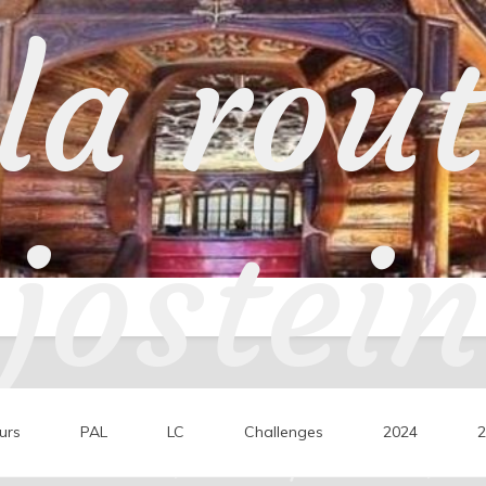
la rou
jostein
urs
PAL
LC
Challenges
2024
2
ons de lecture, mes coups de cœur, mes 