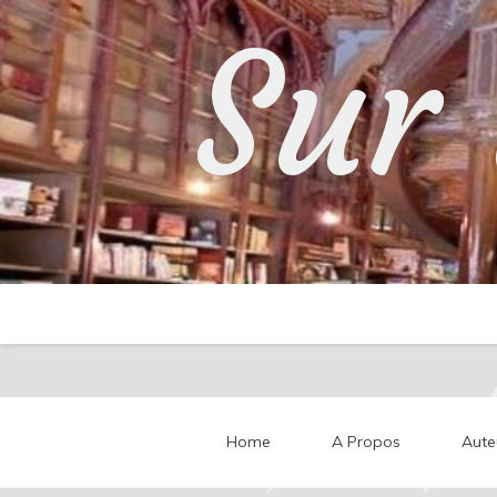
Skip
Sur 
to
content
Home
A Propos
Aute
Partageons nos impressi