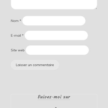
Nom
*
E-mail
*
Site web
Suivez-moi sur