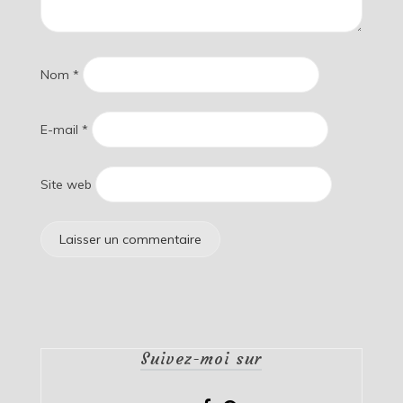
Nom
*
E-mail
*
Site web
Suivez-moi sur