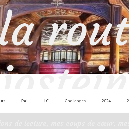
la rou
jostein
urs
PAL
LC
Challenges
2024
2
ons de lecture, mes coups de cœur, mes 