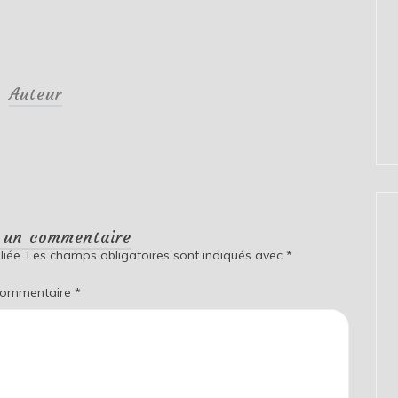
Auteur
r un commentaire
iée.
Les champs obligatoires sont indiqués avec
*
ommentaire
*