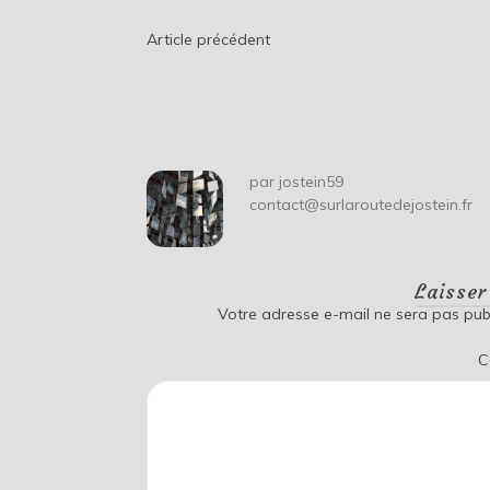
Navigation
Article précédent
de
l’article
par
jostein59
contact@surlaroutedejostein.fr
Laisse
Votre adresse e-mail ne sera pas publ
C