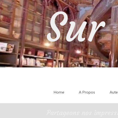
Skip
Sur 
to
content
Home
A Propos
Aute
Partageons nos impressi