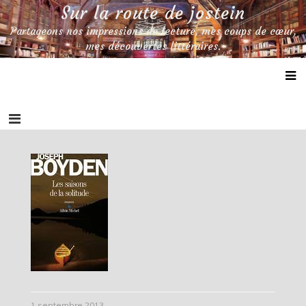
Skip
Sur la route de jostein
to
Partageons nos impressions de lecture, mes coups de cœur,
content
mes découvertes littéraires.
1 septembre 2013