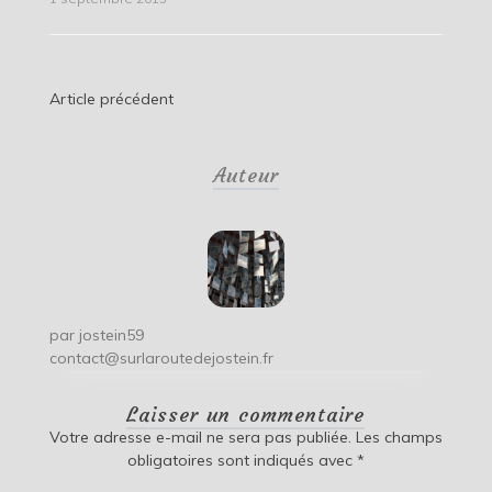
Navigation
Article précédent
de
Auteur
l’article
par
jostein59
contact@surlaroutedejostein.fr
Laisser un commentaire
Votre adresse e-mail ne sera pas publiée.
Les champs
obligatoires sont indiqués avec
*