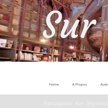
Skip
Sur 
to
content
Home
A Propos
Aute
Partageons nos impressi