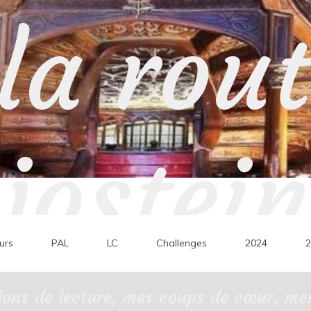
la rou
jostein
urs
PAL
LC
Challenges
2024
2
ons de lecture, mes coups de cœur, mes 