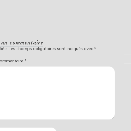
r un commentaire
iée.
Les champs obligatoires sont indiqués avec
*
ommentaire
*