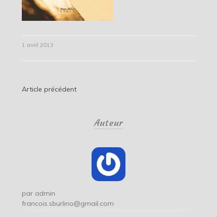
1 avril 2013
Navigation
Article précédent
de
Auteur
l’article
par
admin
francois.sburlino@gmail.com