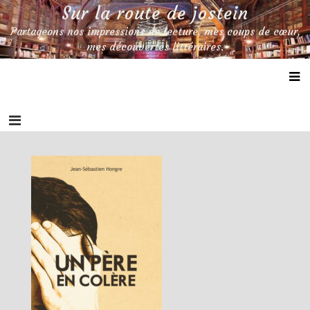
Skip
Sur la route de jostein
to
Partageons nos impressions de lecture, mes coups de cœur,
content
mes découvertes littéraires.