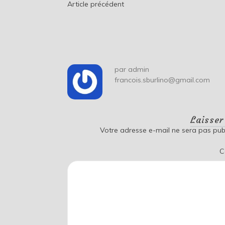
Navigation
Article précédent
de
l’article
par
admin
francois.sburlino@gmail.com
Laisse
Votre adresse e-mail ne sera pas publ
C