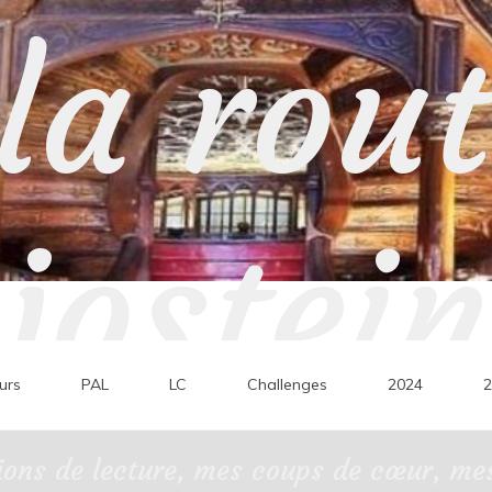
la rou
jostein
urs
PAL
LC
Challenges
2024
2
ons de lecture, mes coups de cœur, mes 