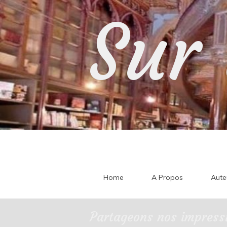
Skip
Sur 
to
content
Home
A Propos
Aute
Partageons nos impressi