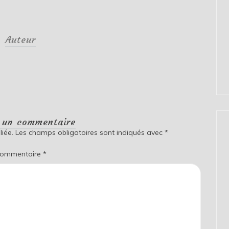
Auteur
r un commentaire
iée.
Les champs obligatoires sont indiqués avec
*
ommentaire
*