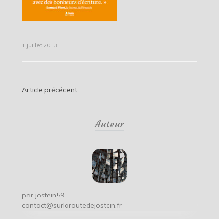
1 juillet 2013
Navigation
Article précédent
de
Auteur
l’article
par
jostein59
contact@surlaroutedejostein.fr