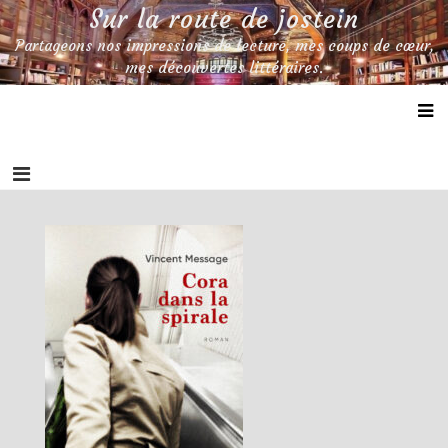
Skip
Sur la route de jostein
to
Partageons nos impressions de lecture, mes coups de cœur,
content
mes découvertes littéraires.